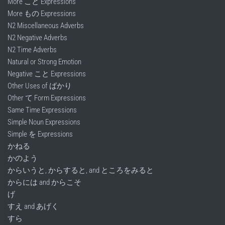
More こと Expressions
More もの Expressions
N2 Miscellaneous Adverbs
N2 Negative Adverbs
N2 Time Adverbs
Natural or Strong Emotion
Negative こと Expressions
Other Uses of ばかり
Other て Form Expressions
Same Time Expressions
Simple Noun Expressions
Simple を Expressions
かねる
かのよう
からいうと, からすると, and ところをみると
からには and からこそ
げ
すえ and あげく
すら