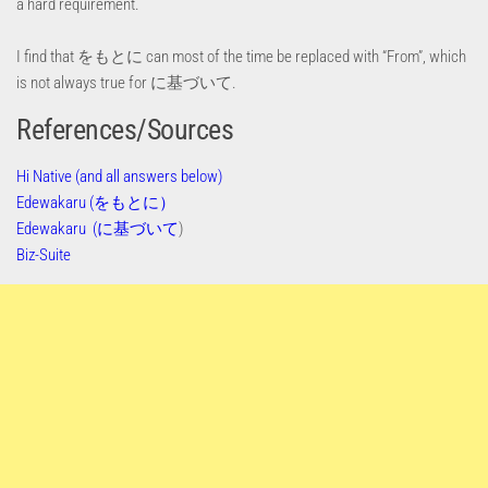
a hard requirement.
I find that をもとに can most of the time be replaced with “From”, which
is not always true for に基づいて.
References/Sources
Hi Native (and all answers below)
Edewakaru (をもとに）
Edewakaru (に基づいて
)
Biz-Suite