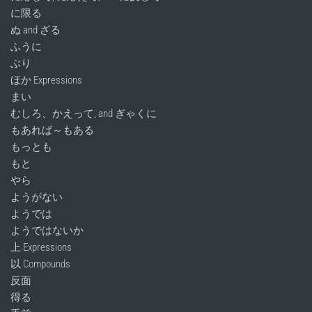
に限る
ぬ and ざる
ふうに
ぶり
ほか Expressions
まい
むしろ、かえって, and ぎゃくに
もあれば～もある
もっとも
もと
やら
ようがない
ようでは
ようではないか
上 Expressions
以 Compounds
反面
得る