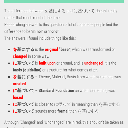
The difference between を基にする and に基づいて doesn’t really
matter that much most of the time.
Researching answer to this question, a lot of Japanese people find the
difference to be “
minor
” or “
none
“.
The answers I found include things like this:
を
基にする
is the
original
“base”
; which was transformed or
changed
in some way.
に
基づいて
is
built upon
or around, and is
unchanged
. it is the
basis (guideline)
or structure for what comes after.
を
基にする
– Theme, Material, Basis from which something was
created
に
基づいて
–
Standard
,
Foundation
on which something was
based
に
基づいて
is closer to に従って in meaning than を基にする
に
基づいて
sounds more
formal
than を基にする
Although “Changed” and “Unchanged” are in red, this shouldn’t be taken as