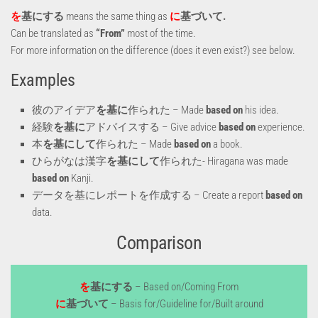
を
基にする
means the same thing as
に
基づいて.
Can be translated as
“From”
most of the time.
For more information on the difference (does it even exist?) see below.
Examples
彼のアイデア
を基に
作られた – Made
based on
his idea.
経験
を基に
アドバイスする – Give advice
based on
experience.
本
を基にして
作られた – Made
based on
a book.
ひらがなは漢字
を基にして
作られた- Hiragana was made
based on
Kanji.
データを基にレポートを作成する – Create a report
based on
data.
Comparison
を
基にする
– Based on/Coming From
に
基づいて
– Basis for/Guideline for/Built around