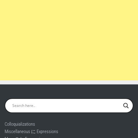
Colloquializations
Miscellaneous に Expressions