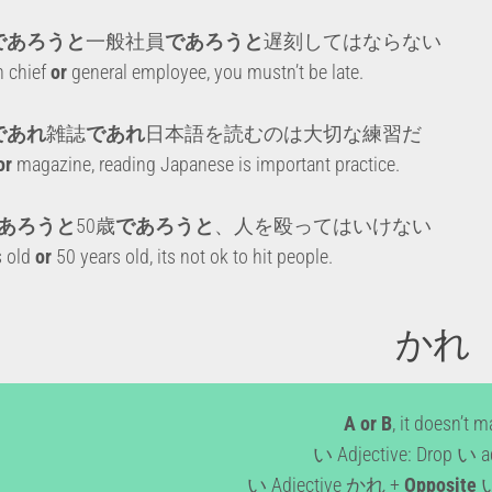
であろうと
一般社員
であろうと
遅刻してはならない
n chief
or
general employee, you mustn’t be late.
であれ
雑誌
であれ
日本語を読むのは大切な練習だ
or
magazine, reading Japanese is important practice.
あろうと
50歳
であろうと
、人を殴ってはいけない
s old
or
50 years old, its not ok to hit people.
かれ
A or B
, it doesn’t m
い Adjective: Drop い
い Adjective かれ +
Opposite
い