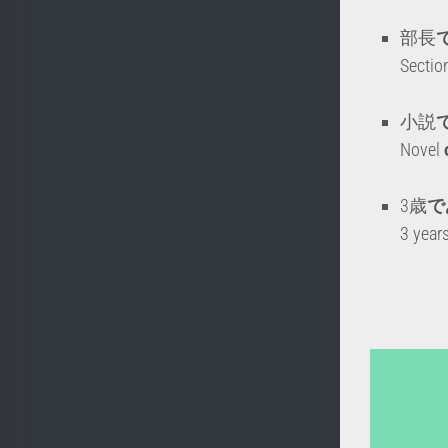
部長
Sectio
小説
Novel
3歳
で
3 year