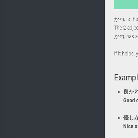
かれ is th
The 2 adj
かれ has a te
If it help
Exampl
良か
Good o
優し
Nice or