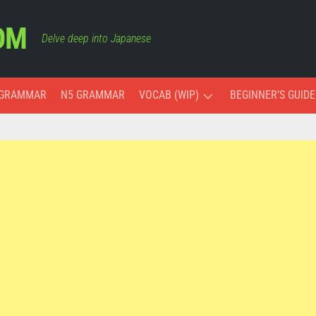
OM
Delve deep into Japanese
 GRAMMAR
N5 GRAMMAR
VOCAB (WIP)
BEGINNER’S GUIDE
ESSENTIAL
VOCAB
COLORS
MONTHS
AND
DAYS
PAST,
PRESENT,
AND
FUTURE