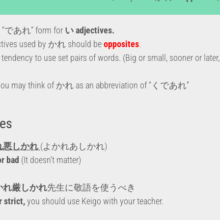
e “であれ” form for
い adjectives.
ectives used by かれ should be
opposites
.
ndency to use set pairs of words. (Big or small, sooner or later, 
s, you may think of かれ as an abbreviation of “くであれ”
es
れ悪しかれ
(よかれあしかれ)
r bad
(It doesn’t matter)
かれ厳しかれ
先生に敬語を使うべき
 strict,
you should use Keigo with your teacher.