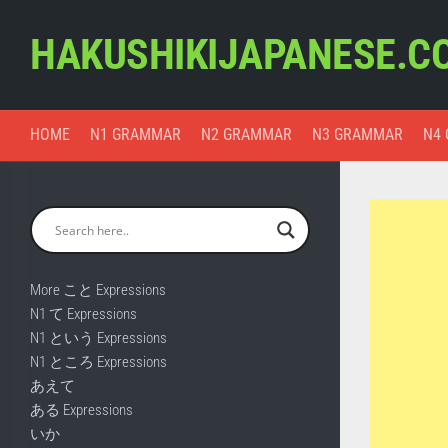
Skip
to
HAKUSHIKIJAPANESE.C
content
HOME
N1 GRAMMAR
N2 GRAMMAR
N3 GRAMMAR
N4
More こと Expressions
N1 て Expressions
N1 という Expressions
N1 ところ Expressions
あえて
ある Expressions
いか