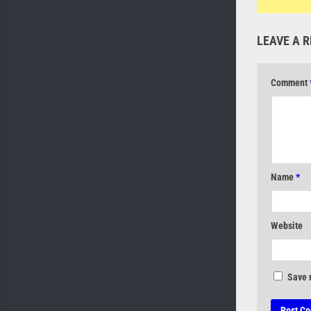
LEAVE A R
Comment
Name
*
Website
Save 