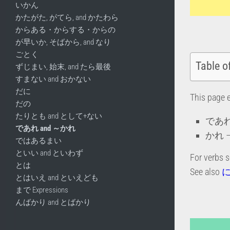
いかん
かたがた, がてら, and かたわら
からある・からする・からの
が早いか, そばから, and なり
ごとく
Table o
ずじまい, 始末, and たら最後
すまない and おかない
だに
This page 
だの
たりとも and として+ない
であれ –
であれ and ～かれ
かれ – 
ではあるまい
といい and といわず
For verbs 
とは
See also
とはいえ and といえども
まで Expressions
んばかり and とばかり