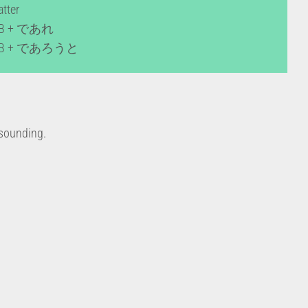
atter
B + であれ
B + であろうと
 sounding.