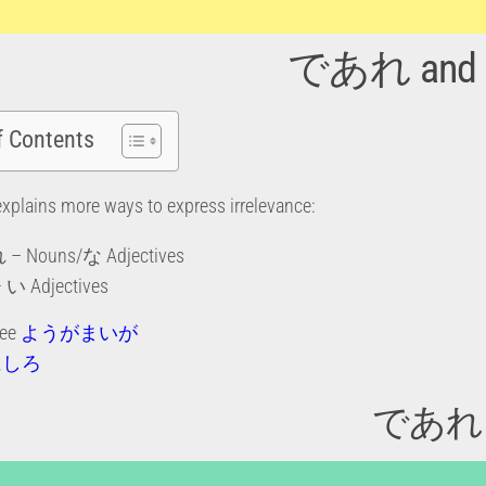
であれ and
f Contents
explains more ways to express irrelevance:
 Nouns/な Adjectives
い Adjectives
see
ようがまいが
にしろ
であれ