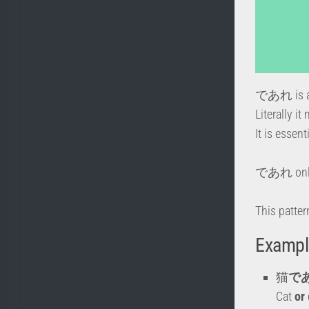
であれ is a 
Literally it
It is essen
であれ only
This patt
Exampl
猫
で
Cat
or