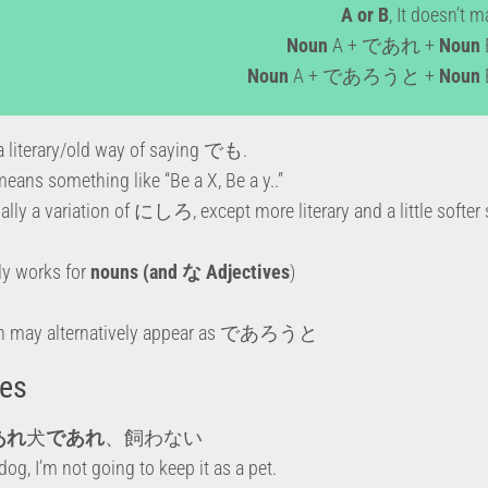
A or B
, It doesn’t m
Noun
A + であれ +
Noun
Noun
A + であろうと +
Noun
literary/old way of saying でも.
 means something like “Be a X, Be a y..”
tially a variation of にしろ, except more literary and a little softer
 works for
nouns (and な Adjectives
)
ern may alternatively appear as であろうと
es
あれ
犬
であれ
、飼わない
dog, I’m not going to keep it as a pet.