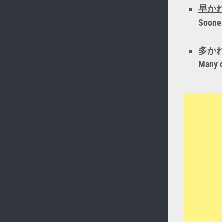
早か
Sooner
多か
Many o