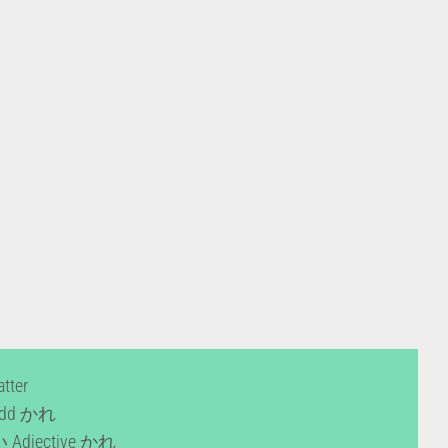
atter
 add かれ
 Adjective かれ