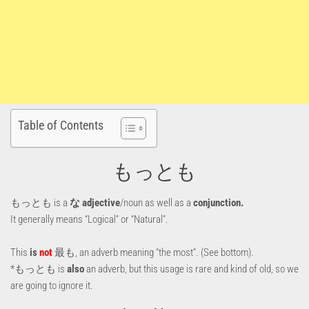
Table of Contents
もっとも
もっとも is a
な adjective
/noun as well as a
conjunction.
It generally means “Logical” or “Natural”.
This
is
not
最も, an adverb meaning “the most”. (See bottom).
*もっとも is
also
an adverb, but this usage is rare and kind of old, so we
are going to ignore it.