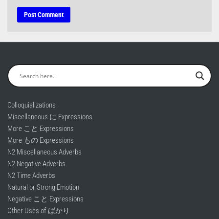
Colloquializations
Miscellaneous に Expressions
More こと Expressions
More もの Expressions
N2 Miscellaneous Adverbs
N2 Negative Adverbs
N2 Time Adverbs
Natural or Strong Emotion
Negative こと Expressions
Other Uses of ばかり