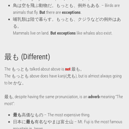
鳥は空を飛ぶ動物だ。もっとも、例外もある. – Birds are
animals that fly.
But
there are
exceptions
.
哺乳類は陸で暮らす。もっとも、クジラなどの例外はあ
る。
Mammals live on land.
But exceptions
like whales also exist.
最も (Different)
The もっとも talked about above is
not
最も。
The もっとも above does have kanji(尤も), but is almost always going
to be かな。
最も, despite having the same pronunciation, is an
adverb
meaning “The
most”:
最も
高価なもの – The most expensive thing.
日本に
最も
有名なやまは富士山 – Mt. Fuji is the most famous
mountain in Japan.