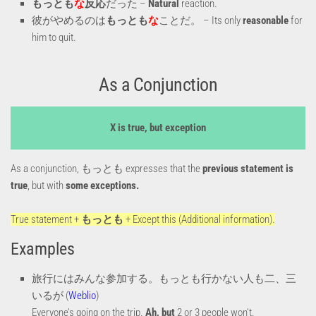
もっとも
な
反応
だった –
Natural
reaction.
彼がやめるのは
もっとも
な
ことだ。 – Its only
reasonable
for
him to quit.
As a Conjunction
X is true, but exception
As a conjunction, もっとも expresses that the
previous statement is
true
, but with
some exceptions.
True statement +
もっとも
+ Except this (Additional information).
Examples
旅行にはみんな参加する。もっとも行かない人も二、三
いるが (
Weblio
)
Everyone’s going on the trip.
Ah, but
2 or 3 people won’t.