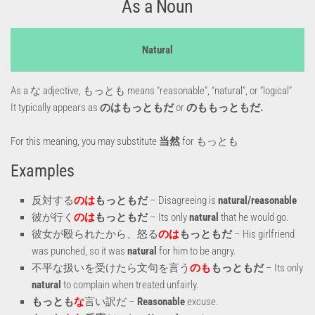
As a Noun
Natural
As a な adjective, もっとも means “reasonable”, “natural”, or “logical”
It typically appears as
のはもっともだ
or
のももっともだ.
For this meaning, you may substitute
当然
for もっとも
Examples
反対する
のは
もっともだ
– Disagreeing is
natural/reasonable
彼が行く
のは
もっともだ
– Its only
natural
that he would go.
彼女が殴られたから、怒る
のは
もっともだ
– His girlfriend
was punched, so it was
natural
for him to be angry.
不平な扱いを受けたら文句を言う
のも
もっともだ
– Its only
natural
to complain when treated unfairly.
もっとも
な
言い訳だ –
Reasonable
excuse.