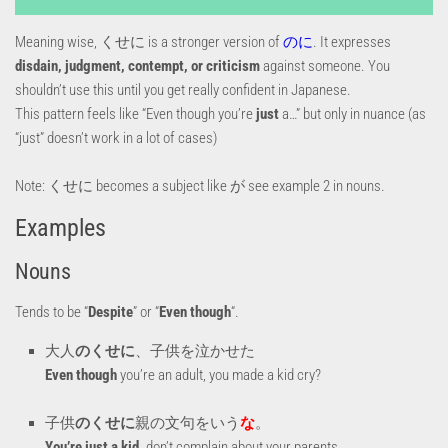
Meaning wise, くせに is a stronger version of
のに
. It expresses
disdain, judgment, contempt, or criticism
against someone. You
shouldn’t use this until you get really confident in Japanese.
This pattern feels like “Even though you’re
just
a…” but only in nuance (as
“just” doesn’t work in a lot of cases)
Note: くせに becomes a subject like が see example 2 in nouns.
Examples
Nouns
Tends to be “
Despite
” or “
Even though
“.
大人
のくせに
、子供を泣かせた
Even though
you’re an adult, you made a kid cry?
子供
のくせに
親の文句をいう
な
。
You’re just a kid,
don’t complain about your parents.