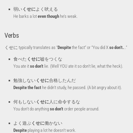
弱い
くせに
よく吠える
He barks a lot
even though
he’s weak.
Verbs
くせに typically translates as “
Despite
the fact” or “You did X
so don’t.
..”
食べた
くせに
嘘をつくな
You ate it
so
don’t
lie. (Well YOU ate it so don’t lie, what the heck).
勉強しない
くせに
合格したんだ
Despite the fact
he didn’t study, he passed. (A bit angry about it).
何もしない
くせに
人に命令するな
You don’t do anything
so don’t
order people around.
よく遊ぶ
くせに
働かない
Despite
playing a lot he doesn’t work.