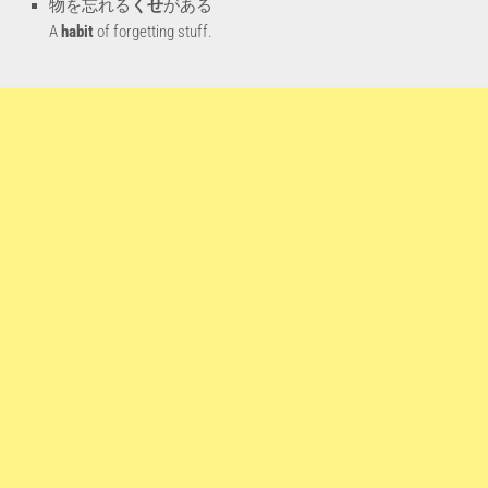
物を忘れる
くせ
がある
A
habit
of forgetting stuff.