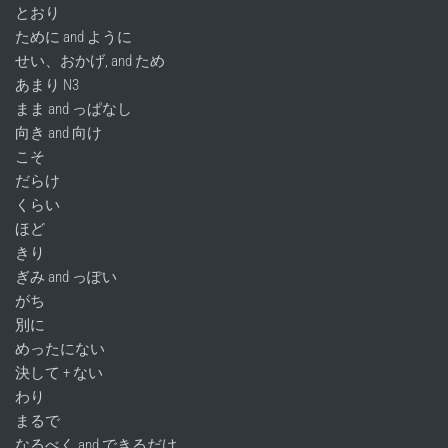
とおり
ために and ように
せい、おかげ, and ため
あまり N3
まま and っぱなし
向き and 向け
こそ
だらけ
くらい
ほど
きり
ぎみ and っぽい
がち
別に
めったにない
決して + ない
わり
まるで
なるべく and できるだけ