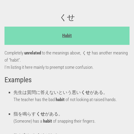
くせ
Habit
Completely
unrelated
to the meanings above, くせ has another meaning
of “habit”.
I’m listing it here mainly to preempt some confusion.
Examples
先生は質問に答えないという悪い
くせ
がある。
The teacher has the bad
habit
of not looking at raised hands.
指を鳴らす
くせ
がある。
(Someone) has a
habit
of snapping their fingers.