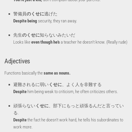
警備員
のくせに
逃げた
Despite being
security, they ran away.
先生
のくせに
知らないみたいだ
Looks like
even though he’s
a teacher he doesn’t know. (Really rude)
Adjectives
Functions basically the
same as nouns.
避難されるに弱い
くせに
、よく人を非難する
Despite
him being weak to criticism, he often criticizes others.
頑張らない
くせに
、部下にもっと頑張るんだと言ってい
る.
Despite
the fact he doesn’t work hard, he tells his subordinates to
work more.