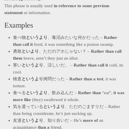
This phrase is usually used
in reference to some previous
statement
or information.
Examples
食べ物
というより
、毒沼みたいな何かだった –
Rather
than call it
food, it was something like a poison swamp.
勇敢
といより
、ただのアホじゃない？ –
Rather than call
them
brave, aren’t they just an idiot.
寒い
というより
、涼しいだ。 –
Rather than call it
cold, its
cool.
検査
というより
拷問だった –
Rather than a test
, it was
torture.
食べる
というより
、飲み込んだ –
Rather than
“eat”,
it was
more like
(they) swallowed it whole.
気を遣っている
というより
、ただのごますりだ – Rather
than being considerate, he’s just sucking up.
友達
というより
、知り合いだ – He’s
more of
an
acquaintance
than a
friend.