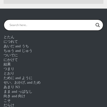
とたん
につれて
あいだ and うち
ちゅう and じゅう
ついでに
にかけて
結果
つまり
とおり
ために and ように
せい、おかげ, and ため
あまり N3
まま and っぱなし
向き and 向け
こそ
だらけ