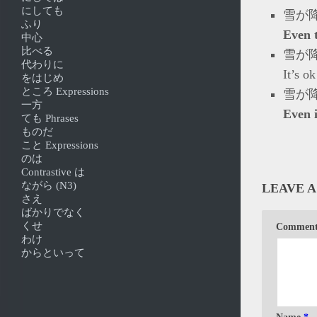
にしても
雪が
ふり
Even 
中心
比べる
雪が
代わりに
It’s o
をはじめ
ところ Expressions
雪が
一方
Even i
ても Phrases
ものだ
こと Expressions
のは
Contrastive は
ながら (N3)
LEAVE A
さえ
ばかりでなく
くせ
Commen
わけ
からといって