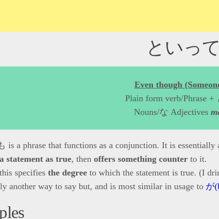
といっ
Even though (Someon
Plain form verb/Phra
Nouns/な Adjectives
m
 phrase that functions as a conjunction. It is essentiall
a statement as true
, then
offers something counter
to it.
this specifies
the degree
to which the statement is true. (I dr
ally another way to say but, and is most similar in usage to
が(b
ples