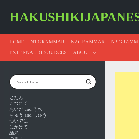
Skip
to
HAKUSHIKIJAPANE
content
HOME
N1 GRAMMAR
N2 GRAMMAR
N3 GRAMM
EXTERNAL RESOURCES
ABOUT
CONTACT
US
PRIVACY
POLICY
とたん
につれて
あいだ and うち
COOKIE
ちゅう and じゅう
POLICY
ついでに
にかけて
結果
つまり