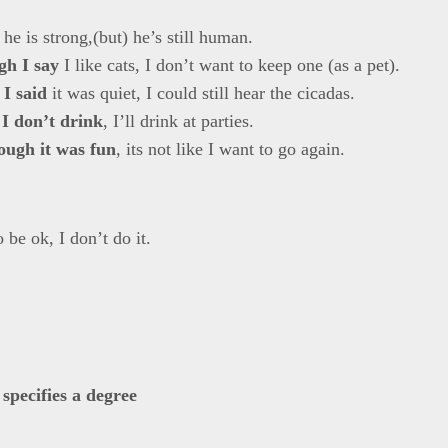
he is strong,(but) he’s still human.
gh I say
I like cats, I don’t want to keep one (as a pet).
I said
it was quiet, I could still hear the cicadas.
I don’t drink
, I’ll drink at parties.
ough it was fun
, its not like I want to go again.
e ok, I don’t do it.
 specifies a degree