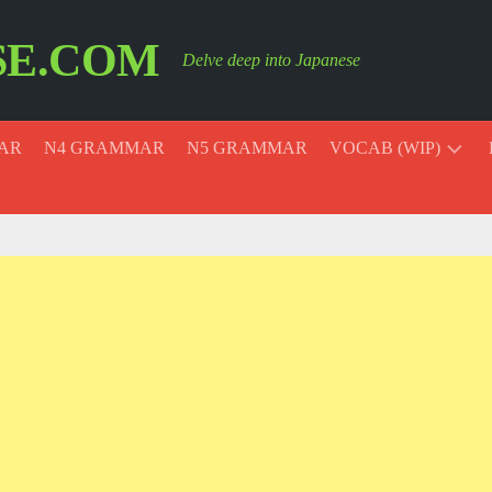
SE.COM
Delve deep into Japanese
AR
N4 GRAMMAR
N5 GRAMMAR
VOCAB (WIP)
ESSENTIAL
VOCAB
COLORS
MONTHS
AND
DAYS
PAST,
PRESENT,
AND
FUTURE