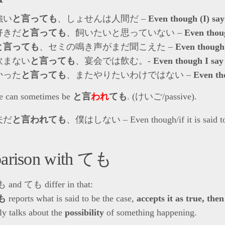
強い
と言っても
、しょせんは人間だ –
Even though (I) say
好きだ
と言っても
、飼いたいと思っていない –
Even thou
と言っても
、セミの鳴き声がまだ聞こえた –
Even though 
飲まない
と言っても
、宴会では飲む。-
Even though I say 
かった
と言っても
、またやりたいわけではない –
Even th
se can sometimes be
と言
われ
ても
. (けいご/passive).
夫だ
と言われても
、僕はしない – Even though/if it is said to b
arison with ても
d ても differ in that:
も
reports what is said to be the case,
accepts it as true, then
y talks about the
possibility
of something happening.