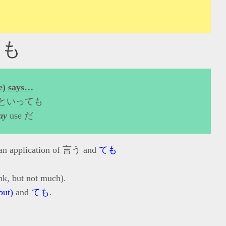
ても
e) says…
se + といっても
ay
use だ
y an application of 言う and
ても
ink, but not much).
ut)
and
ても
.