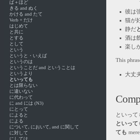
ば＋ほど
きる and ぬく
彼は
かける and たて
猫が
Verb + だけ
はじめて
静だ
と共に
酒は
とする
として
楽し
という
というと・いえば
This phra
というのは
ということだ and ということは
というより
大丈
といっても
とは限らない
に違いない
Comp
に代わって
に and には (N3)
にとって
といっても an
によると
による
といって
について, において, and に関して
ても
merel
に対して
にしては