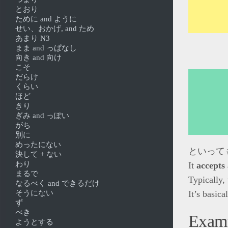
とおり
ために and ように
せい、おかげ, and ため
あまり N3
まま and っぱなし
向き and 向け
こそ
だらけ
くらい
ほど
きり
ぎみ and っぽい
がち
別に
めったにない
といっても is a
決して + ない
わり
It
accepts 
まるで
Typically, 
なるべく and できるだけ
そうにない
It’s basic
ず
べき
Exam
ようとする