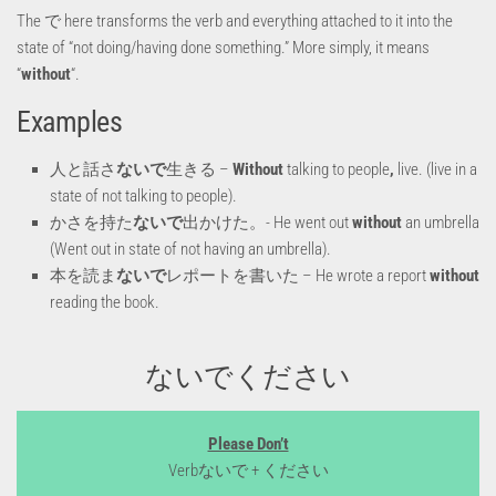
The で here transforms the verb and everything attached to it into the
state of “not doing/having done something.” More simply, it means
“
without
“.
Examples
人と話さ
ないで
生きる –
Without
talking to people
,
live. (live in a
state of not talking to people).
かさを持た
ないで
出かけた。- He went out
without
an umbrella
(Went out in state of not having an umbrella).
本を読ま
ないで
レポートを書いた – He wrote a report
without
reading the book.
ないでください
Please Don’t
Verbないで + ください