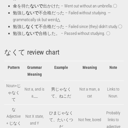
傘を待た
ないで
出かけた – Went out without an umbrella.〇
勉強し
ないで
不合格だった – Failed without studying. —
grammatically ok but weird△
勉強し
なくて
不合格だった – Failed since (they) didn’t study.〇
勉強し
ないで
合格した。 – Passed without studying. 〇
なくて review chart
Pattern
Grammar
Example
Meaning
Note
Meaning
Noun+じ
Not a, and is
男じゃなく
Not a man, a
Links to
ゃなく
a___
て、ねこだ
cat
Noun.
て
な
ひまじゃなく
Probably
Adjective
Not X state,
て、たいくつ
Not free, bored
links to
+ じなく
and Y
だ
adjective