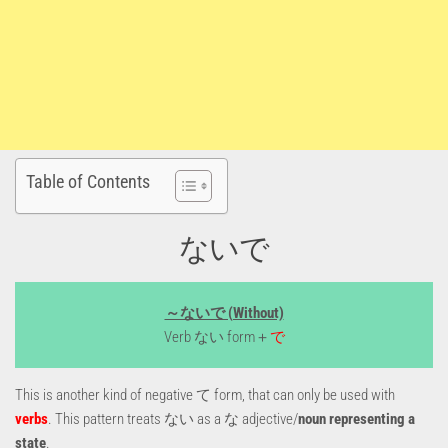
Table of Contents
ないで
～ないで (Without)
Verb ない form＋
で
This is another kind of negative て form, that can only be used with
verbs
. This pattern treats ない as a な adjective/
noun representing a
state
.