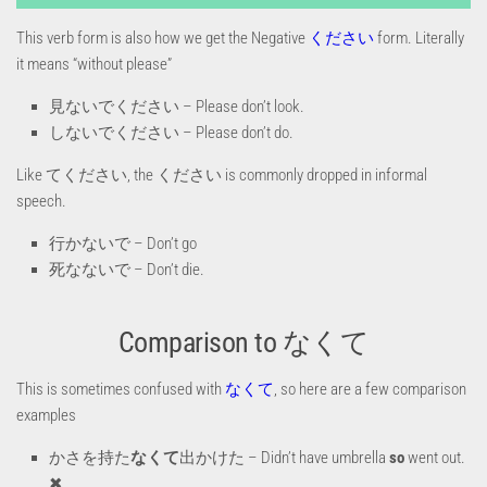
This verb form is also how we get the Negative
ください
form. Literally
it means “without please”
見ないでください – Please don’t look.
しないでください – Please don’t do.
Like てください, the ください is commonly dropped in informal
speech.
行かないで – Don’t go
死なないで – Don’t die.
Comparison to なくて
This is sometimes confused with
なくて
, so here are a few comparison
examples
かさを持た
なくて
出かけた – Didn’t have umbrella
so
went out.
✖