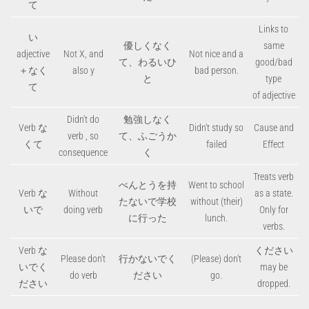
て
Links to
い
優しくなく
same
adjective
Not X, and
Not nice and a
て、わるいひ
good/bad
＋なく
also y
bad person.
と
type
て
of adjective
Didn't do
勉強しなく
Verb な
Didn't study so
Cause and
verb , so
て、ふごうか
くて
failed
Effect
consequence
く
Treats verb
べんとうを持
Went to school
Verb な
Without
as a state.
たないで学校
without (their)
いで
doing verb
Only for
に行った
lunch.
verbs.
Verb な
ください
Please don't
行かないでく
(Please) don't
いでく
may be
do verb
ださい
go.
ださい
dropped.