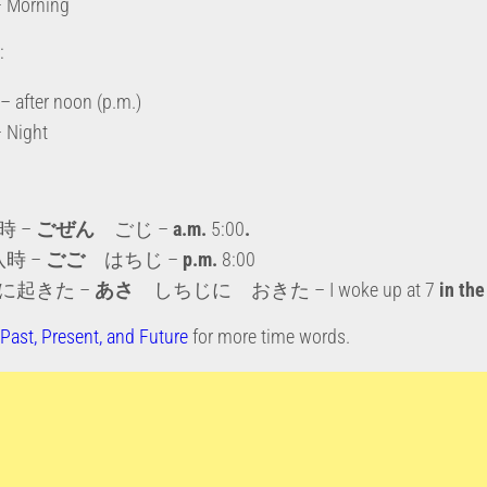
Morning
:
after noon (p.m.)
Night
時 –
ごぜん
ごじ –
a.m.
5:00
.
八時 –
ごご
はちじ –
p.m.
8:00
に起きた –
あさ
しちじに おきた – I woke up at 7
in th
Past, Present, and Future
for more time words.