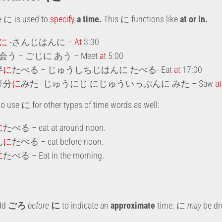
e に is used to
specify
a time.
This に functions like
at or in.
に
-さんじはんに –
At
3:30
会う – ごじに あう – Meet
at
5:00
半
に
たべる – じゅうしちじはんに たべる- Eat
at
17:00
1分
に
みた- じゅうにじ にじゅういっぷんに みた – Saw
at
o use に for other types of time words as well:
に
たべる – eat at around noon.
ん
に
たべる – eat before noon.
に
たべる – Eat in the morning.
dd
ごろ
before
に
to indicate an
approximate
time. に
may
be dr