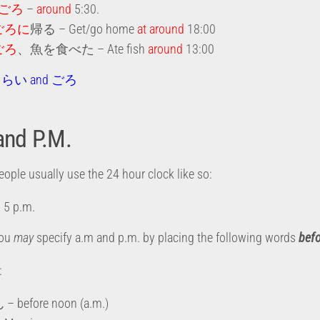
ごろ
–
around
5:30.
ごろに
帰る – Get/go home
at
around
18:00
ごろ
、魚を食べた – Ate fish
around
13:00
らい and ごろ
and P.M.
eople usually use the 24 hour clock like so:
 5 p.m.
you
may
specify a.m and p.m. by placing the following words
befo
:
 before noon (a.m.)