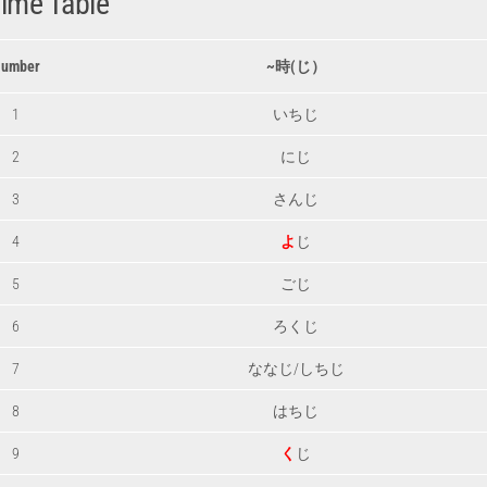
ime Table
umber
~時(じ）
1
いちじ
2
にじ
3
さんじ
4
よ
じ
5
ごじ
6
ろくじ
7
ななじ/しちじ
8
はちじ
9
く
じ