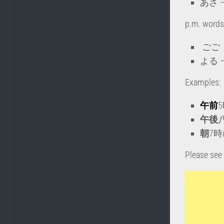
あさ – 
p.m. words
ごご – 
よる – 
Examples:
午前
5
午後
朝
7時
Please see