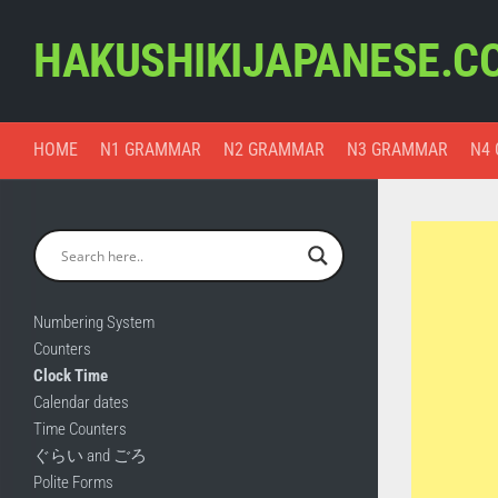
Skip
to
HAKUSHIKIJAPANESE.C
content
HOME
N1 GRAMMAR
N2 GRAMMAR
N3 GRAMMAR
N4
Numbering System
Counters
Clock Time
Calendar dates
Time Counters
ぐらい and ごろ
Polite Forms