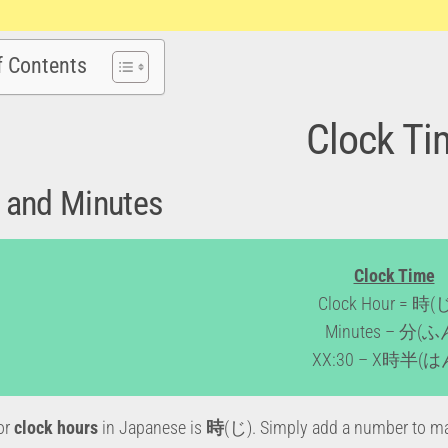
f Contents
Clock Ti
 and Minutes
Clock Time
Clock Hour = 時
Minutes – 分(ふ
XX:30 – X時半(
or
clock hours
in Japanese is
時
(じ). Simply add a number to ma