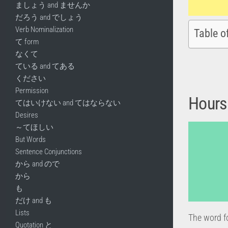
ましょう and ませんか
だろう and でしょう
Verb Nominalization
Table o
て form
なくて
ている and てある
ください
Permission
Hours
てはいけない and てはならない
Desires
～てほしい
But Words
Sentence Conjunctions
から and ので
から
も
だけ and も
Lists
The word f
Quotation と