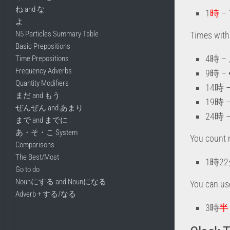
ね and な
1
時
– 
よ
N5 Particles Summary Table
Times with 
Basic Prepositions
4時 –
Time Prepositions
Frequency Adverbs
9時 –
Quantity Modifiers
14時 
まだ and もう
19時 
ぜんぜん and あまり
24時
まで and までに
あ・そ・こ System
You count 
Comparisons
The Best/Most
1時22分
Go to do
Nounにする and Nounになる
You can u
Adverb + する/なる
3時
半