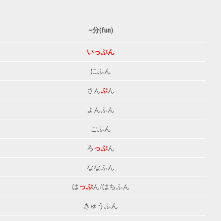
~分(fun)
いっぷん
にふん
さん
ぷ
ん
よんふん
ごふん
ろ
っぷ
ん
ななふん
は
っぷ
ん/はちふん
きゅうふん