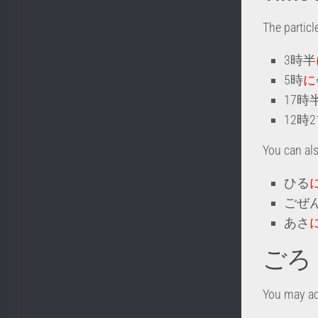
The particl
3時半
5時
に
17時
12時2
You can als
ひる
ごぜ
あさ
ごろ
You may a