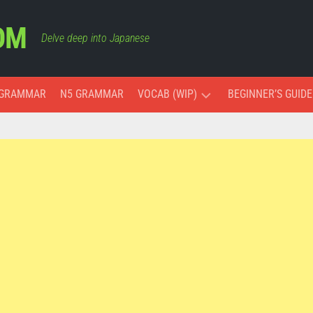
OM
Delve deep into Japanese
 GRAMMAR
N5 GRAMMAR
VOCAB (WIP)
BEGINNER’S GUIDE
ESSENTIAL
VOCAB
COLORS
MONTHS
AND
DAYS
PAST,
PRESENT,
AND
FUTURE