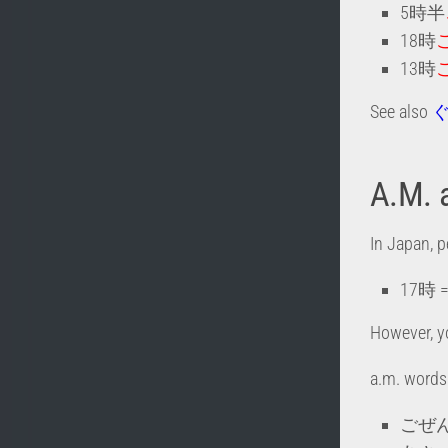
5時半
18時
13時
See also
ぐ
A.M. 
In Japan, p
17時 =
However, 
a.m. words
ごぜん –