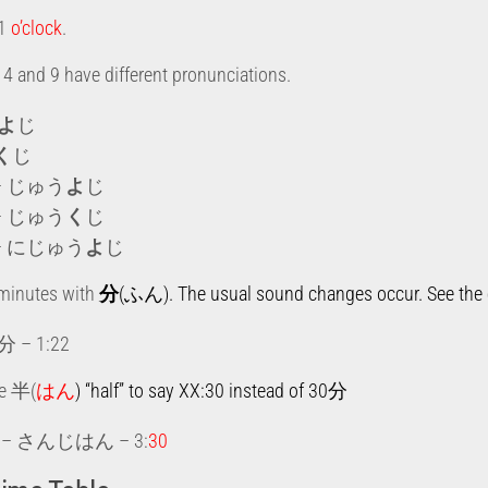
1
o’clock
.
4 and 9 have different pronunciations.
よ
じ
く
じ
– じゅう
よ
じ
– じゅう
く
じ
 – にじゅう
よ
じ
minutes with
分
(ふん). The usual sound changes occur. See the 
 – 1:22
se 半(
はん
) “half” to say XX:30 instead of 30分
– さんじはん – 3:
30