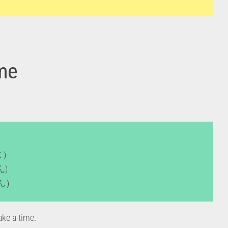
me
(じ）
ん)
はん）
ke a time.