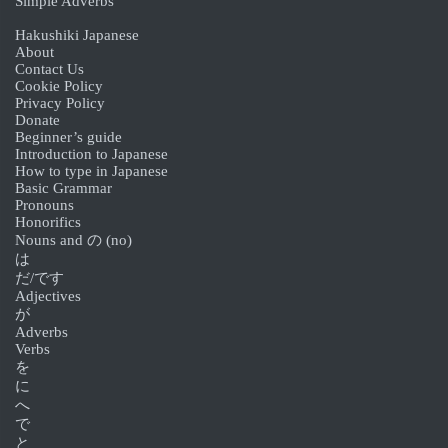
Simple Adverbs
Hakushiki Japanese
About
Contact Us
Cookie Policy
Privacy Policy
Donate
Beginner’s guide
Introduction to Japanese
How to type in Japanese
Basic Grammar
Pronouns
Honorifics
Nouns and の (no)
は
だ/です
Adjectives
が
Adverbs
Verbs
を
に
へ
で
と