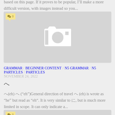
based on this page. If it proves to be popular, I’ll make a more
difficult version, with images instead so you...
0
GRAMMAR
/
BEGINNER CONTENT
/
N5 GRAMMAR
/
N5
PARTICLES
/
PARTICLES
NOVEMBER 24, 2022
へ
へ(eh) へ (“eh”)General direction of travel へ (eh) is wrote as
“he” but read as “eh“. It is very similar to に, but is much more
limited in scope. It can only indicate a...
0