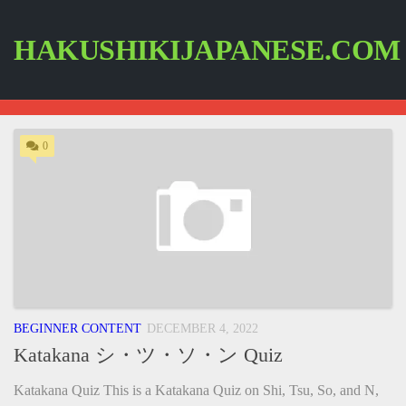
Skip
to
content
HAKUSHIKIJAPANESE.COM
0
BEGINNER CONTENT
DECEMBER 4, 2022
Katakana シ・ツ・ソ・ン Quiz
Katakana Quiz This is a Katakana Quiz on Shi, Tsu, So, and N,