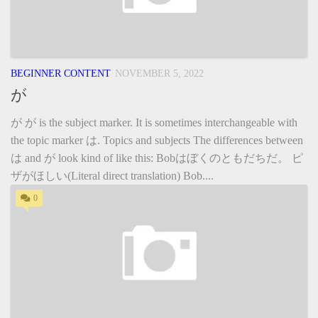
BEGINNER CONTENT
NOVEMBER 5, 2022
が
が が is the subject marker. It is sometimes interchangeable with
the topic marker は. Topics and subjects The differences between
は and が look kind of like this: Bobはぼくのともだちだ。 ピ
ザがほしい(Literal direct translation) Bob....
0