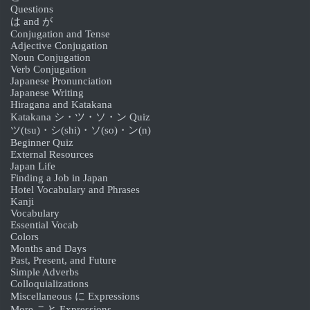
Questions
は and が
Conjugation and Tense
Adjective Conjugation
Noun Conjugation
Verb Conjugation
Japanese Pronunciation
Japanese Writing
Hiragana and Katakana
Katakana シ・ツ・ソ・ン Quiz
ツ(tsu)・シ(shi)・ソ(so)・ン(n)
Beginner Quiz
External Resources
Japan Life
Finding a Job in Japan
Hotel Vocabulary and Phrases
Kanji
Vocabulary
Essential Vocab
Colors
Months and Days
Past, Present, and Future
Simple Adverbs
Colloquializations
Miscellaneous に Expressions
More こと Expressions