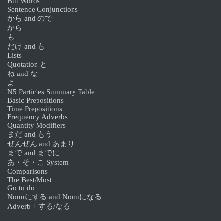
But Words
Sentence Conjunctions
から and ので
から
も
だけ and も
Lists
Quotation と
ね and な
よ
N5 Particles Summary Table
Basic Prepositions
Time Prepositions
Frequency Adverbs
Quantity Modifiers
まだ and もう
ぜんぜん and あまり
まで and までに
あ・そ・こ System
Comparisons
The Best/Most
Go to do
Nounにする and Nounになる
Adverb + する/なる