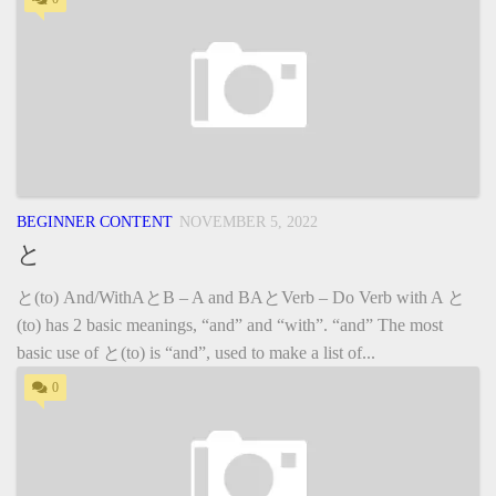
BEGINNER CONTENT
NOVEMBER 5, 2022
と
と(to) And/WithAとB – A and BAとVerb – Do Verb with A と
(to) has 2 basic meanings, “and” and “with”. “and” The most
basic use of と(to) is “and”, used to make a list of...
0