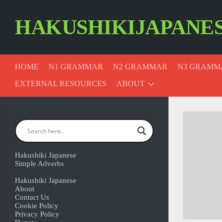
Skip
to
HAKUSHIKIJAPANE
content
HOME
N1 GRAMMAR
N2 GRAMMAR
N3 GRAMM
EXTERNAL RESOURCES
ABOUT
CONTACT
US
PRIVACY
POLICY
Hakushiki Japanese
Simple Adverbs
COOKIE
Hakushiki Japanese
POLICY
About
Contact Us
Cookie Policy
Privacy Policy