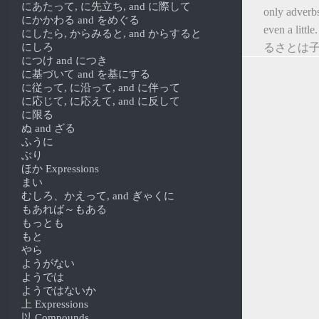
にあたって, に先立ち, and に際して
only adve
にかかわる and をめぐる
even a littl
にしたら, からみると, and からすると
にしろ
るさとは子
につけ and につき
に基づいて and を基にする
に従って, に沿って, and に伴って
に応じて, に応えて, and に反して
に限る
ぬ and ざる
ふうに
ぶり
ほか Expressions
まい
むしろ、かえって, and ぎゃくに
もあれば～もある
もっとも
もと
やら
ようがない
ようでは
ようではないか
上 Expressions
以 Compounds