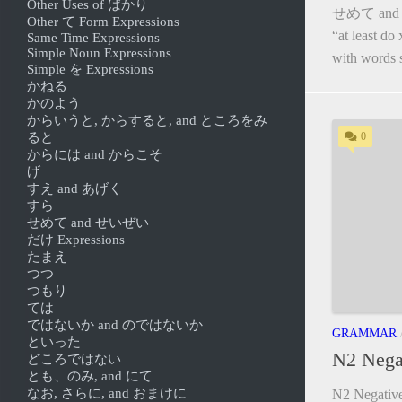
Other Uses of ばかり
せめて and 
Other て Form Expressions
“at least do 
Same Time Expressions
Simple Noun Expressions
with words s
Simple を Expressions
かねる
かのよう
からいうと, からすると, and ところをみ
0
ると
からには and からこそ
げ
すえ and あげく
すら
せめて and せいぜい
だけ Expressions
たまえ
つつ
つもり
ては
ではないか and のではないか
GRAMMAR
といった
N2 Nega
どころではない
とも、のみ, and にて
なお, さらに, and おまけに
N2 Negative