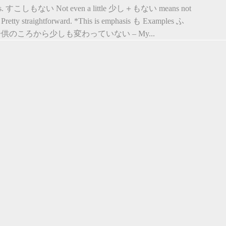
rbs. すこしもない Not even a little 少し＋もない means not
e. Pretty straightforward. *This is emphasis も Examples ふ
供のころから少しも変わっていない – My...