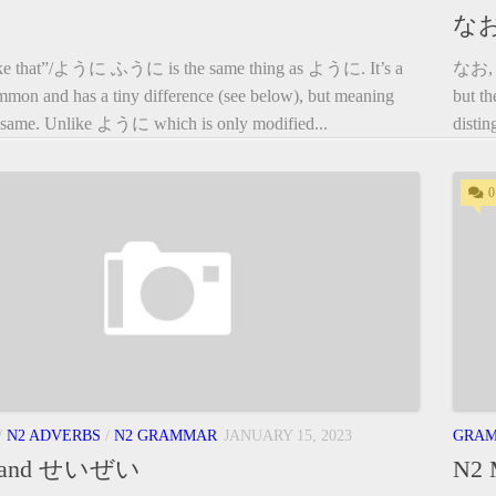
なお
 that”/ように ふうに is the same thing as ように. It’s a
なお, 
common and has a tiny difference (see below), but meaning
but th
he same. Unlike ように which is only modified...
distin
0
/
N2 ADVERBS
/
N2 GRAMMAR
JANUARY 15, 2023
GRA
and せいぜい
N2 