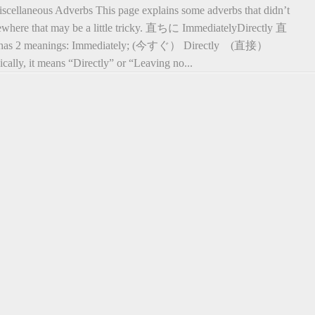
scellaneous Adverbs This page explains some adverbs that didn’t
lsewhere that may be a little tricky. 直ちに ImmediatelyDirectly 直
as 2 meanings: Immediately; (今すぐ） Directly (直接）
cally, it means “Directly” or “Leaving no...