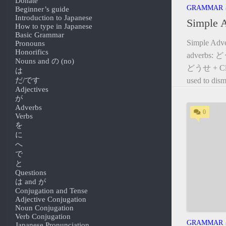
Donate
GRAMMAR
Beginner’s guide
Introduction to Japanese
Simple 
How to type in Japanese
Basic Grammar
Simple Adve
Pronouns
Honorifics
adverbs:
Nouns and の (no)
どうせ + Clau
は
used to dism
だ/です
Adjectives
が
Adverbs
0
Verbs
を
に
へ
で
と
Questions
は and が
Conjugation and Tense
Adjective Conjugation
Noun Conjugation
Verb Conjugation
GRAMMAR
Japanese Pronunciation