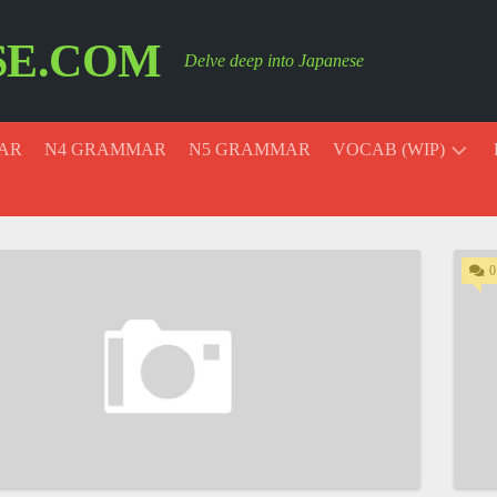
SE.COM
Delve deep into Japanese
AR
N4 GRAMMAR
N5 GRAMMAR
VOCAB (WIP)
ESSENTIAL
VOCAB
0
COLORS
MONTHS
AND
DAYS
PAST,
PRESENT,
AND
FUTURE