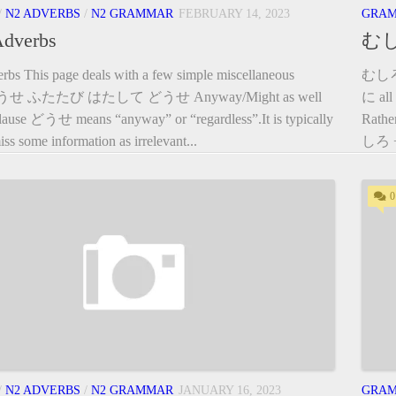
/
N2 ADVERBS
/
N2 GRAMMAR
FEBRUARY 14, 2023
GRA
Adverbs
むし
rbs This page deals with a few simple miscellaneous
むしろ
 どうせ ふたたび はたして どうせ Anyway/Might as well
に all
se どうせ means “anyway” or “regardless”.It is typically
Rathe
iss some information as irrelevant...
しろ + 
0
/
N2 ADVERBS
/
N2 GRAMMAR
JANUARY 16, 2023
GRA