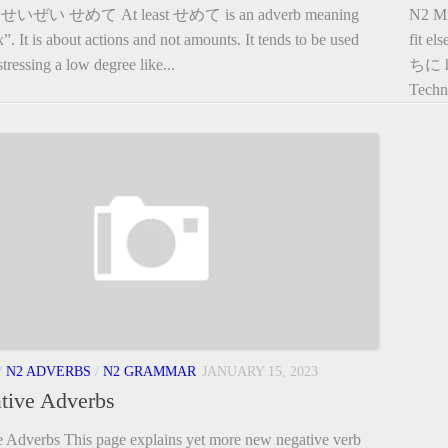
せいぜい せめて At least せめて is an adverb meaning
N2 Mi
x”. It is about actions and not amounts. It tends to be used
fit e
tressing a low degree like...
ちに h
Techni
/
N2 ADVERBS
/
N2 GRAMMAR
JANUARY 15, 2023
tive Adverbs
 Adverbs This page explains yet more new negative verb