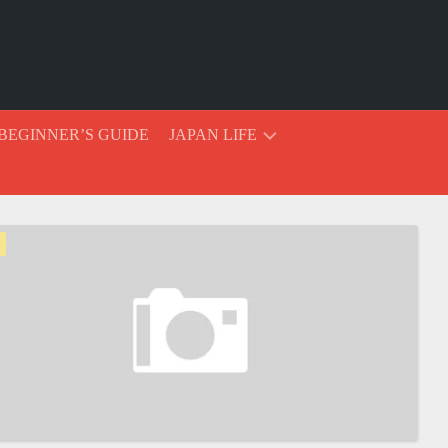
BEGINNER’S GUIDE
JAPAN LIFE
FINDING
A
JOB
IN
JAPAN
HOTEL
VOCABULARY
AND
PHRASES