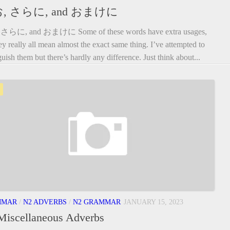
, さらに, and おまけに
さらに, and おまけに Some of these words have extra usages,
ey really all mean almost the exact same thing. I’ve attempted to
guish them but there’s hardly any difference. Just think about...
MMAR
/
N2 ADVERBS
/
N2 GRAMMAR
JANUARY 15, 2023
Miscellaneous Adverbs