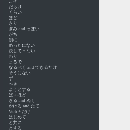
こそ
だらけ
くらい
ほど
きり
ぎみ and っぽい
がち
別に
めったにない
決して + ない
わり
まるで
なるべく and できるだけ
そうにない
ず
べき
ようとする
ば＋ほど
きる and ぬく
かける and たて
Verb + だけ
はじめて
と共に
とする