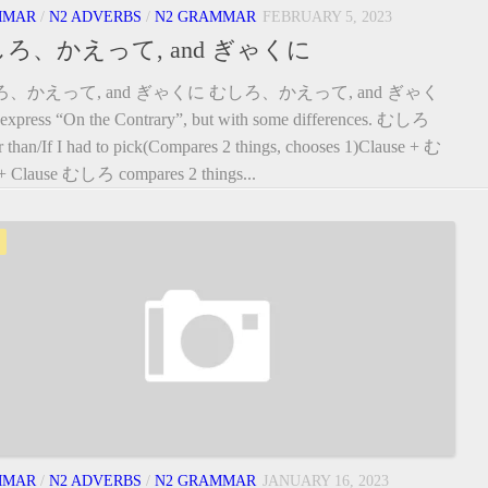
MMAR
/
N2 ADVERBS
/
N2 GRAMMAR
FEBRUARY 5, 2023
ろ、かえって, and ぎゃくに
、かえって, and ぎゃくに むしろ、かえって, and ぎゃく
 express “On the Contrary”, but with some differences. むしろ
r than/If I had to pick(Compares 2 things, chooses 1)Clause + む
Clause むしろ compares 2 things...
MMAR
/
N2 ADVERBS
/
N2 GRAMMAR
JANUARY 16, 2023