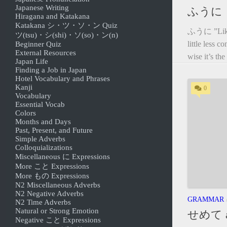
Japanese Writing
ふうに
Hiragana and Katakana
Katakana シ・ツ・ソ・ン Quiz
ふうに ”Like
ツ(tsu)・シ(shi)・ソ(so)・ン(n)
little less 
Beginner Quiz
External Resources
wise it’s t
Japan Life
Finding a Job in Japan
Hotel Vocabulary and Phrases
Kanji
0
Vocabulary
Essential Vocab
Colors
Months and Days
Past, Present, and Future
Simple Adverbs
Colloquializations
Miscellaneous に Expressions
More こと Expressions
More もの Expressions
N2 Miscellaneous Adverbs
N2 Negative Adverbs
GRAMMAR
N2 Time Adverbs
Natural or Strong Emotion
せめて 
Negative こと Expressions