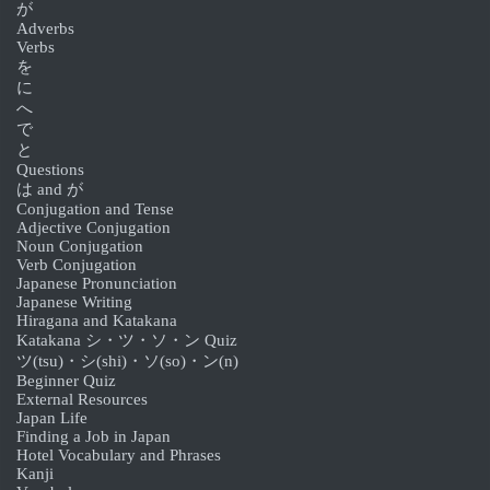
が
Adverbs
Verbs
を
に
へ
で
と
Questions
は and が
Conjugation and Tense
Adjective Conjugation
Noun Conjugation
Verb Conjugation
Japanese Pronunciation
Japanese Writing
Hiragana and Katakana
Katakana シ・ツ・ソ・ン Quiz
ツ(tsu)・シ(shi)・ソ(so)・ン(n)
Beginner Quiz
External Resources
Japan Life
Finding a Job in Japan
Hotel Vocabulary and Phrases
Kanji