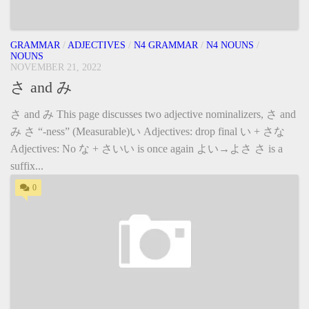
GRAMMAR
/
ADJECTIVES
/
N4 GRAMMAR
/
N4 NOUNS
/
NOUNS
NOVEMBER 21, 2022
さ and み
さ and み This page discusses two adjective nominalizers, さ and
み さ “-ness” (Measurable)い Adjectives: drop final い + さな
Adjectives: No な + さいい is once again よい→よさ さ is a
suffix...
0