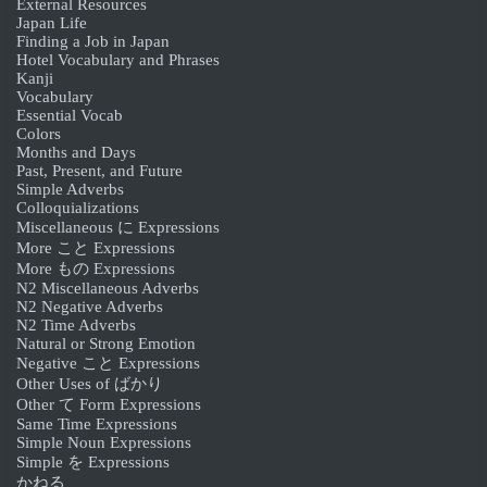
External Resources
Japan Life
Finding a Job in Japan
Hotel Vocabulary and Phrases
Kanji
Vocabulary
Essential Vocab
Colors
Months and Days
Past, Present, and Future
Simple Adverbs
Colloquializations
Miscellaneous に Expressions
More こと Expressions
More もの Expressions
N2 Miscellaneous Adverbs
N2 Negative Adverbs
N2 Time Adverbs
Natural or Strong Emotion
Negative こと Expressions
Other Uses of ばかり
Other て Form Expressions
Same Time Expressions
Simple Noun Expressions
Simple を Expressions
かねる