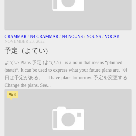
GRAMMAR
/
N4 GRAMMAR
/
N4 NOUNS
/
NOUNS
/
VOCAB
NOVEMBER 23, 2022
予定（よてい)
よてい Plans 予定 (よてい） is a noun that means “planned
(state)“. It can be used to express what your future plans are. 明
日は予定がある。 – I have plans tomorrow. 予定を変更する –
Change the plans. See...
0