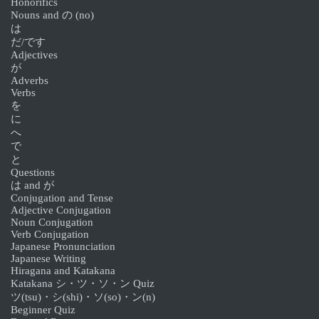
Honorifics
Nouns and の (no)
は
だ/です
Adjectives
が
Adverbs
Verbs
を
に
へ
で
と
Questions
は and が
Conjugation and Tense
Adjective Conjugation
Noun Conjugation
Verb Conjugation
Japanese Pronunciation
Japanese Writing
Hiragana and Katakana
Katakana シ・ツ・ソ・ン Quiz
ツ(tsu)・シ(shi)・ソ(so)・ン(n)
Beginner Quiz