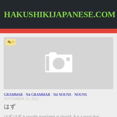
Skip
to
content
HAKUSHIKIJAPANESE.COM
0
GRAMMAR
/
N4 GRAMMAR
/
N4 NOUNS
/
NOUNS
NOVEMBER 23, 2022
はず
はず はず is usually translated as should. It is a noun that