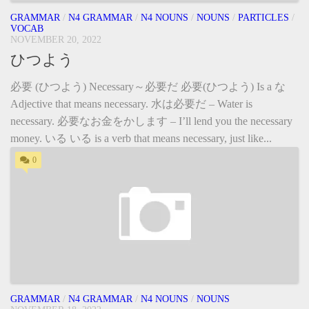
GRAMMAR
/
N4 GRAMMAR
/
N4 NOUNS
/
NOUNS
/
PARTICLES
/
VOCAB
NOVEMBER 20, 2022
ひつよう
必要 (ひつよう) Necessary～必要だ 必要(ひつよう) Is a な
Adjective that means necessary. 水は必要だ – Water is
necessary. 必要なお金をかします – I’ll lend you the necessary
money. いる いる is a verb that means necessary, just like...
0
GRAMMAR
/
N4 GRAMMAR
/
N4 NOUNS
/
NOUNS