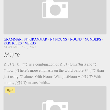
GRAMMAR
/
N4 GRAMMAR
/
N4 NOUNS
/
NOUNS
/
NUMBERS
/
PARTICLES
/
VERBS
NOVEMBER 23, 2022
だけで
だけで だけで is a combination of だけ (Only/Just) and で
(“how”).There’s more emphasis on the word before だけで than
just using で alone. With Nouns With justNoun + だけで With
nouns, だけで means “with...
0