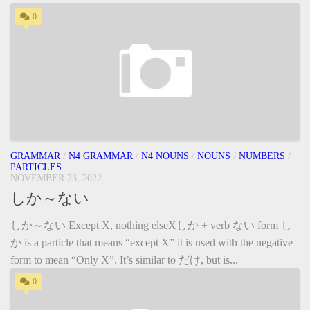
0
GRAMMAR
/
N4 GRAMMAR
/
N4 NOUNS
/
NOUNS
/
NUMBERS
/
PARTICLES
NOVEMBER 23, 2022
しか～ない
しか～ない Except X, nothing elseXしか + verb ない form し
か is a particle that means “except X” it is used with the negative
form to mean “Only X”. It’s similar to だけ, but is...
0