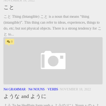
NOVEMBER 18, 2022
こと
こと Thing (Intangible) こと is a noun that means “thing
(intangible)”. This thing can refer to ideas, experiences, things to
do, etc; but not physical objects. There is a strong tendency for こ
と to...
0
N4 GRAMMAR
/
N4 NOUNS
/
VERBS
NOVEMBER 18, 2022
ような and ように
よう To be likePlain form verb + よう(な/に）Noun + の + よ