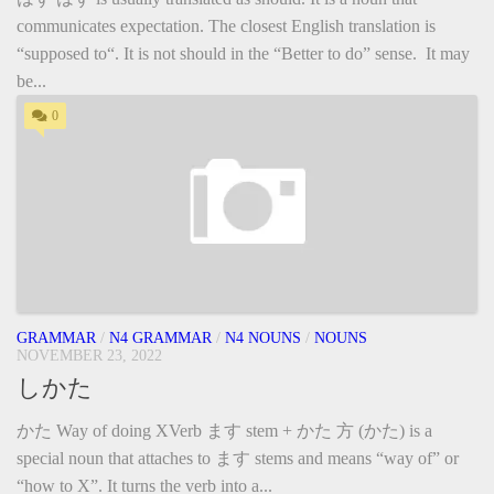
communicates expectation. The closest English translation is
“supposed to“. It is not should in the “Better to do” sense. It may
be...
0
GRAMMAR
/
N4 GRAMMAR
/
N4 NOUNS
/
NOUNS
NOVEMBER 23, 2022
しかた
かた Way of doing XVerb ます stem + かた 方 (かた) is a
special noun that attaches to ます stems and means “way of” or
“how to X”. It turns the verb into a...