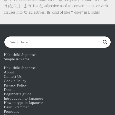
う(な/に） よう is a な adjective used to convert nouns or verb
clauses into な adjectives. Its kind of like “~like” in English....
Hakushiki Japanese
Simple Adverbs
Hakushiki Japanese
About
Contact Us
Cookie Policy
Privacy Policy
Donate
Beginner’s guide
Introduction to Japanese
How to type in Japanese
Basic Grammar
Pronouns