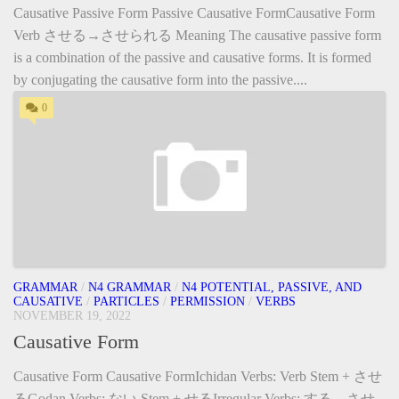
Causative Passive Form Passive Causative FormCausative Form
Verb させる→させられる Meaning The causative passive form
is a combination of the passive and causative forms. It is formed
by conjugating the causative form into the passive....
0
GRAMMAR
/
N4 GRAMMAR
/
N4 POTENTIAL, PASSIVE, AND
CAUSATIVE
/
PARTICLES
/
PERMISSION
/
VERBS
NOVEMBER 19, 2022
Causative Form
Causative Form Causative FormIchidan Verbs: Verb Stem + させ
るGodan Verbs: ない Stem + せるIrregular Verbs: する→させ