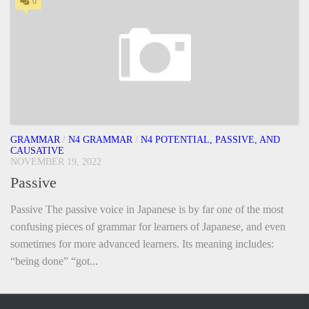
0
GRAMMAR
/
N4 GRAMMAR
/
N4 POTENTIAL, PASSIVE, AND
CAUSATIVE
NOVEMBER 19, 2022
Passive
Passive The passive voice in Japanese is by far one of the most
confusing pieces of grammar for learners of Japanese, and even
sometimes for more advanced learners. Its meaning includes:
“being done” “got...