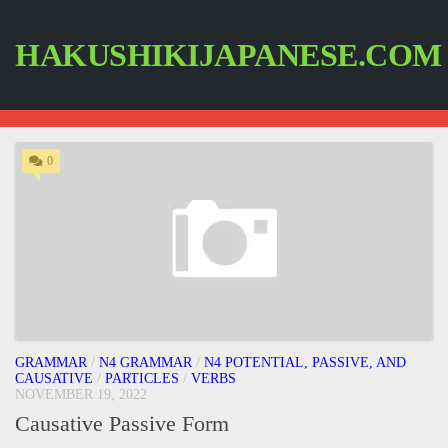
Skip
to
content
HAKUSHIKIJAPANESE.COM
0
GRAMMAR
/
N4 GRAMMAR
/
N4 POTENTIAL, PASSIVE, AND
CAUSATIVE
/
PARTICLES
/
VERBS
NOVEMBER 19, 2022
Causative Passive Form