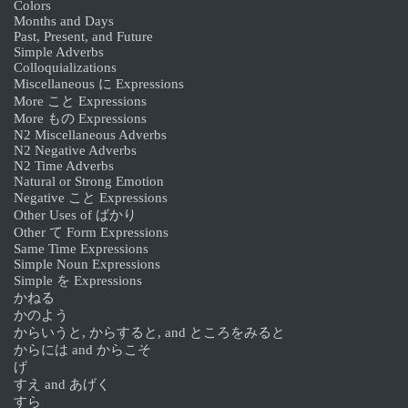
Colors
Months and Days
Past, Present, and Future
Simple Adverbs
Colloquializations
Miscellaneous に Expressions
More こと Expressions
More もの Expressions
N2 Miscellaneous Adverbs
N2 Negative Adverbs
N2 Time Adverbs
Natural or Strong Emotion
Negative こと Expressions
Other Uses of ばかり
Other て Form Expressions
Same Time Expressions
Simple Noun Expressions
Simple を Expressions
かねる
かのよう
からいうと, からすると, and ところをみると
からには and からこそ
げ
すえ and あげく
すら