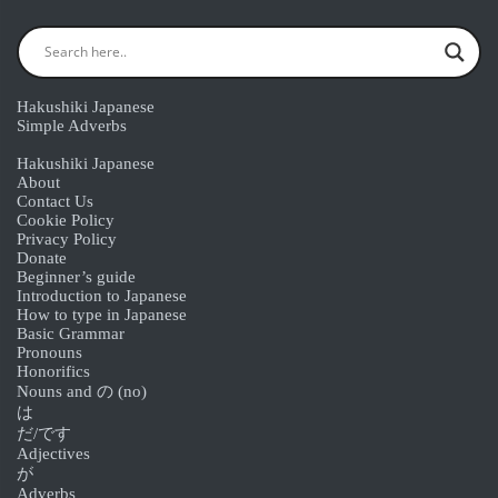
Hakushiki Japanese
Simple Adverbs
Hakushiki Japanese
About
Contact Us
Cookie Policy
Privacy Policy
Donate
Beginner’s guide
Introduction to Japanese
How to type in Japanese
Basic Grammar
Pronouns
Honorifics
Nouns and の (no)
は
だ/です
Adjectives
が
Adverbs