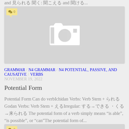
and 見られる 聞く: 聞こえる and 聞ける...
0
GRAMMAR
/
N4 GRAMMAR
/
N4 POTENTIAL, PASSIVE, AND
CAUSATIVE
/
VERBS
NOVEMBER 19, 2022
Potential Form
Potential Form Can do verbIchidan Verbs: Verb Stem + られる
Godan Verbs: Verb Stem + えるIrregular: する→できる ・くる
→来られる The potential form of a verb simply means “is able”,
“is possible”, or “can”The potential form of...