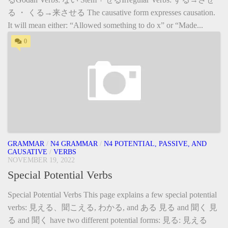
る ・ くる→来させる The causative form expresses causation.
It will mean either: “Allowed something to do x” or “Made...
0
GRAMMAR
/
N4 GRAMMAR
/
N4 POTENTIAL, PASSIVE, AND
CAUSATIVE
/
VERBS
NOVEMBER 19, 2022
Special Potential Verbs
Special Potential Verbs This page explains a few special potential
verbs: 見える、聞こえる, わかる, and ある 見る and 聞く 見
る and 聞く have two different potential forms: 見る: 見える