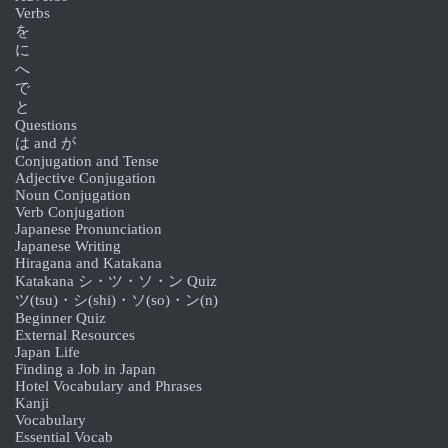
Verbs
を
に
へ
で
と
Questions
は and が
Conjugation and Tense
Adjective Conjugation
Noun Conjugation
Verb Conjugation
Japanese Pronunciation
Japanese Writing
Hiragana and Katakana
Katakana シ・ツ・ソ・ン Quiz
ツ(tsu)・シ(shi)・ソ(so)・ン(n)
Beginner Quiz
External Resources
Japan Life
Finding a Job in Japan
Hotel Vocabulary and Phrases
Kanji
Vocabulary
Essential Vocab