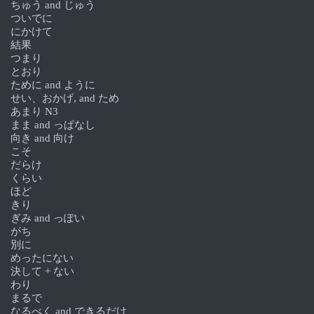
ちゅう and じゅう
ついでに
にかけて
結果
つまり
とおり
ために and ように
せい、おかげ, and ため
あまり N3
まま and っぱなし
向き and 向け
こそ
だらけ
くらい
ほど
きり
ぎみ and っぽい
がち
別に
めったにない
決して + ない
わり
まるで
なるべく and できるだけ